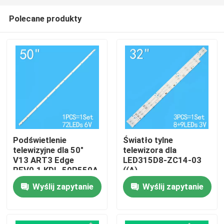
Polecane produkty
Podświetlenie
Światło tylne
telewizyjne dla 50"
telewizora dla
Dom
V13 ART3 Edge
LED315D8-ZC14-03
REV0.1 KDL-50R550A
((A)
6922L-0083A
315D3503V1W4C1BX2-
Wyślij zapytanie
Wyślij zapytanie
Produkty
6916L1291A
55917M
30331509207
wideo