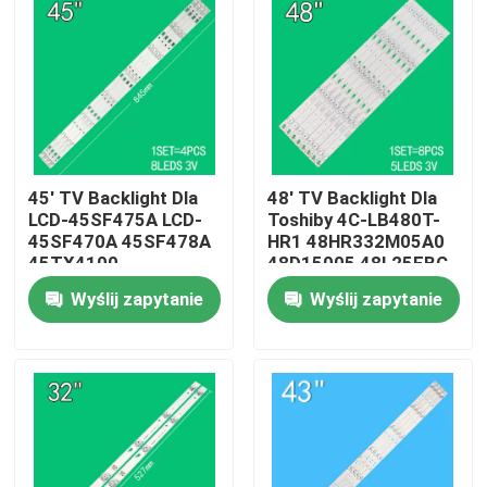
O nas
Wycieczka po fabryce
45' TV Backlight Dla
48' TV Backlight Dla
Kontrola jakości
LCD-45SF475A LCD-
Toshiby 4C-LB480T-
45SF470A 45SF478A
HR1 48HR332M05A0
45TX4100
48D15005 48L25EBC
Skontaktuj się z nami
3P45UM003 A0
48L26CMC 48L2600C
Wyślij zapytanie
Wyślij zapytanie
3P45UM001 A9
48L2500C
ECHOM-0345UM002
Aktualności
3P45UM001
Poprosić o wycenę
Podświetlenie telewizora LED