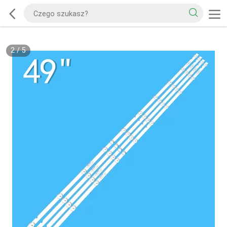
2
/
5