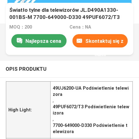
Światło tylne dla telewizorów JL.D490A1330-
001BS-M 7700-649000-D330 49PUF6072/T3
49UJ6200-UA
MOQ：200
Cena：NA
Najlepsza cena
Skontaktuj się z
nami
OPIS PRODUKTU
49UJ6200-UA Podświetlenie telewi
zora
,
49PUF6072/T3 Podświetlenie telew
High Light:
izora
,
7700-649000-D330 Podświetlenie t
elewizora