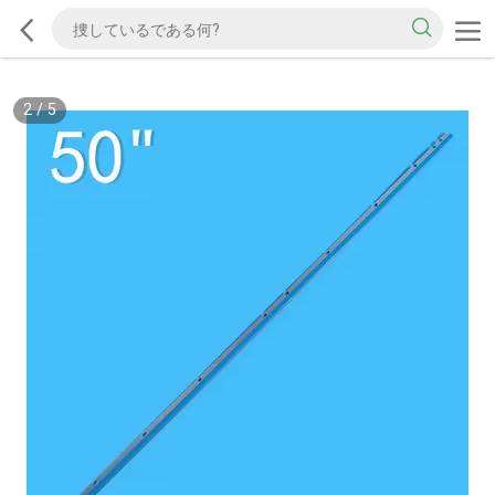
2
/
5