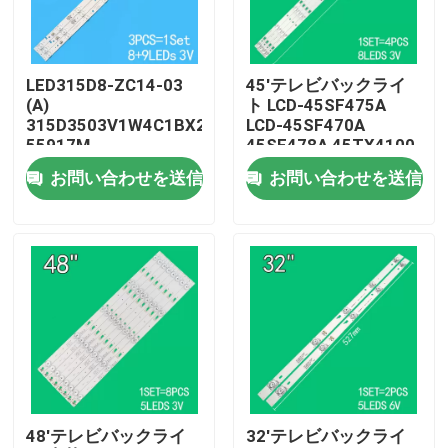
私達について
LED315D8-ZC14-03
45'テレビバックライ
(A)
ト LCD-45SF475A
工場旅行
315D3503V1W4C1BX2-
LCD-45SF470A
55917M
45SF478A 45TX4100
30331509207のため
3P45UM003 A0
お問い合わせを送信
お問い合わせを送信
品質管理
のテレビバックライト
3P45UM001 A9
ECHOM-0345UM002
3P45UM001
私達に連絡しなさい
ニュース
引用を要求しなさい
48'テレビバックライ
32'テレビバックライ
LEDテレビのバックライト