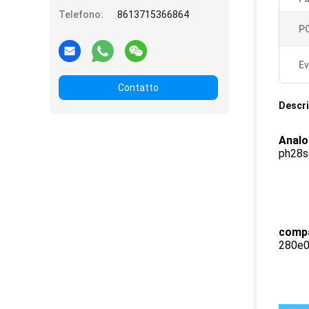
Telefono:
8613715366864
P
Ev
Contatto
Descri
Analog
ph28s
compa
280e0