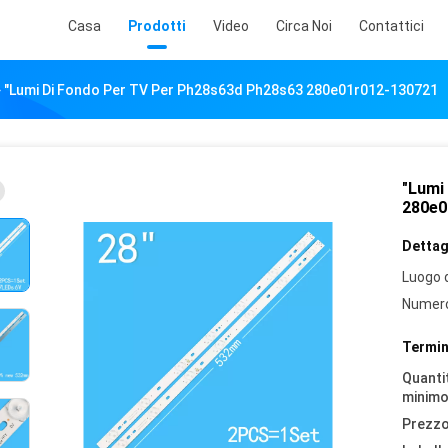
Casa
Prodotti
Video
Circa Noi
Contattici
"Lumi Di Fondo Per TV Per Ph28s63d Ph28s63 280e01r012-130721
"Lumi
280e0
Dettagl
Luogo d
Numero
Termin
Quantit
minimo
Prezzo