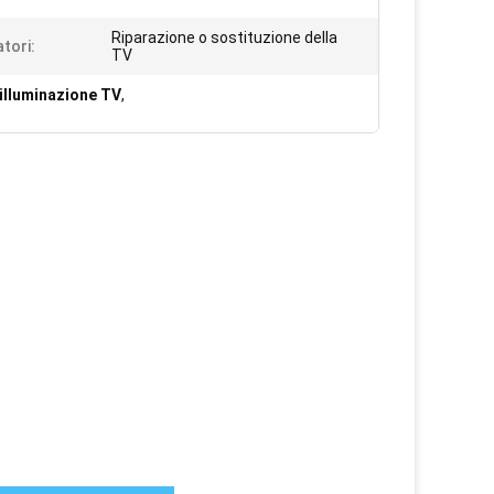
Riparazione o sostituzione della
atori:
TV
illuminazione TV
,