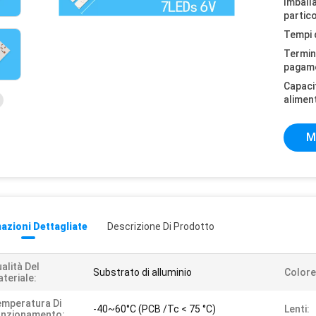
Imball
partico
Tempi 
Termini
pagam
Capaci
alimen
M
azioni Dettagliate
Descrizione Di Prodotto
alità Del
Substrato di alluminio
Colore
teriale:
mperatura Di
-40~60°C (PCB /Tc < 75 °C)
Lenti:
unzionamento: