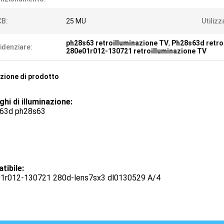
CB:
25 MU
Utilizz
ph28s63 retroilluminazione TV
,
Ph28s63d retro
idenziare:
280e01r012-130721 retroilluminazione TV
zione di prodotto
hi di illuminazione:
63d ph28s63
tibile:
1r012-130721 280d-lens7sx3 dl0130529 A/4