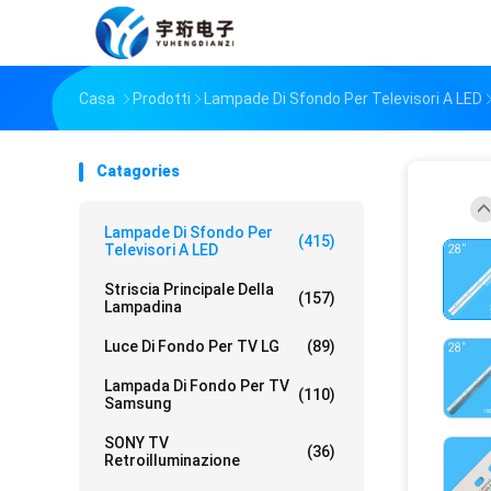
Casa
Prodotti
Lampade Di Sfondo Per Televisori A LED
Catagories
Lampade Di Sfondo Per
(415)
Televisori A LED
Striscia Principale Della
(157)
Lampadina
Luce Di Fondo Per TV LG
(89)
Lampada Di Fondo Per TV
(110)
Samsung
SONY TV
(36)
Retroilluminazione