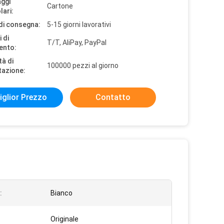
aggi
Cartone
lari:
di consegna:
5-15 giorni lavorativi
 di
T/T, AliPay, PayPal
ento:
tà di
100000 pezzi al giorno
tazione:
iglior Prezzo
Contatto
:
Bianco
Originale