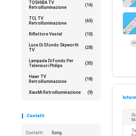
TOSHIBA TV
(16)
Retroilluminazione
TCL TV
(65)
Retroilluminazione
Riflettore Vestel
(10)
Luce Di Sfondo Skyworth
(28)
TV
Lampada Di Fondo Per
(35)
Televisori Philips
Haier TV
(18)
Retroilluminazione
XiaoMi Retroilluminazione
(9)
Inform
Qu
Contatti
Ma
Te
Contatti:
Song
F