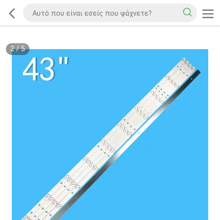
2
/
5