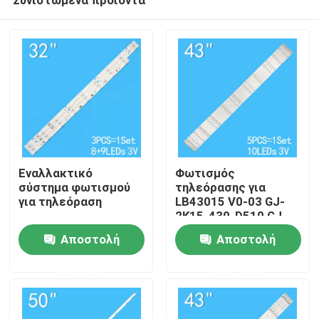
Εναλλακτικό
Φωτισμός
σύστημα φωτισμού
τηλεόρασης για
για τηλεόραση
LB43015 V0-03 GJ-
2K15-430-D510 GJ-
Σπίτι
2K16-430-D510-V4
Αποστολή
Αποστολή
ερώτησης
ερώτησης
Προϊόντα
Βίντεο