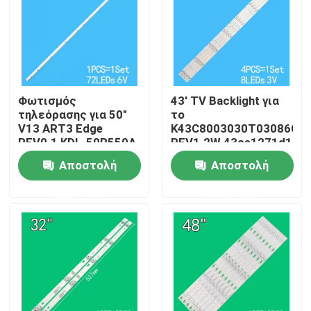
Περίπου εμείς
Γύρος εργοστασίων
Φωτισμός
43' TV Backlight για
τηλεόρασης για 50"
το
Ποιοτικός έλεγχος
V13 ART3 Edge
K43C8003030T03086C9-
REV0.1 KDL-50R550A
REV1.2W 43ce1271d1
6922L-0083A
Αποστολή
Αποστολή
6916L1291A
Μας ελάτε σε επαφή με
ερώτησης
ερώτησης
Ειδήσεις
Ζητήστε ένα απόσπασμα
Πίσω φωτισμός τηλεοράσεων LED