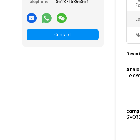
T
Téléphone:
8613715366864
F
Le
Contact
Me
Descri
Analo
Le sys
compa
SVO32