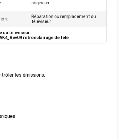
e:
originaux
Réparation ou remplacement du
tion:
téléviseur
 du téléviseur
,
K4_Rev09 rétroéclairage de télé
trôler les émissions.
oniques