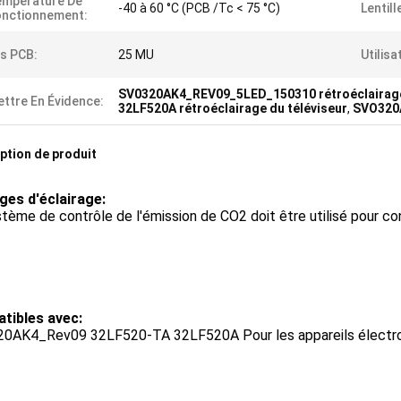
empérature De
-40 à 60 °C (PCB /Tc < 75 °C)
Lentill
onctionnement:
s PCB:
25 MU
Utilisa
SV0320AK4_REV09_5LED_150310 rétroéclairage
ttre En Évidence:
32LF520A rétroéclairage du téléviseur
,
SVO320A
ption de produit
ges d'éclairage:
tème de contrôle de l'émission de CO2 doit être utilisé pour con
tibles avec:
0AK4_Rev09 32LF520-TA 32LF520A Pour les appareils électr