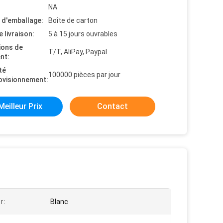
NA
s d'emballage:
Boîte de carton
e livraison:
5 à 15 jours ouvrables
ions de
T/T, AliPay, Paypal
nt:
té
100000 pièces par jour
ovisionnement:
Meilleur Prix
Contact
r:
Blanc