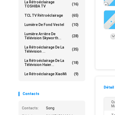
La Rétroéclairage
(16)
TOSHIBA TV
TCL TV Rétroéclairage
(65)
Lumière De Fond Vestel
(10)
Lumière Arrière De
(28)
Télévision Skyworth...
La Rétroéclairage De La
(35)
Télévision ...
La Rétroéclairage De La
(18)
Télévision Haier...
Le Rétroéclairage XiaoMi
(9)
Détail
Contacts
Qu
Ma
Contacts:
Song