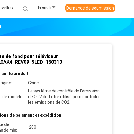
French
uvelles
Demande de soumission
0
re de fond pour téléviseur
20AK4_REV09_5LED_150310
 sur le produit:
rigine:
Chine
Le système de contrôle de l'émission
 de modèle:
de CO2 doit être utilisé pour contrôler
les émissions de CO2.
ions de paiement et expédition:
té de
200
nde min: