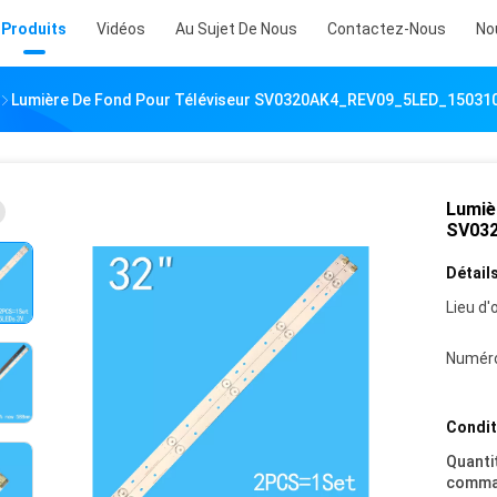
Produits
Vidéos
Au Sujet De Nous
Contactez-Nous
No
Lumière De Fond Pour Téléviseur SV0320AK4_REV09_5LED_15031
Lumiè
SV03
Détails
Lieu d'o
Numéro
Condit
Quanti
comma