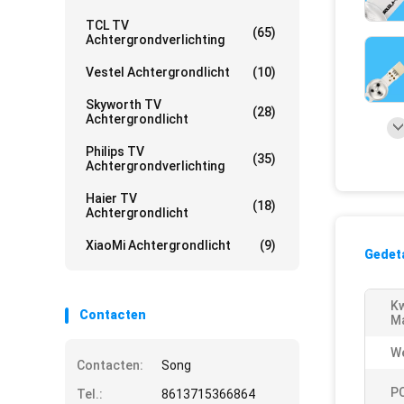
TCL TV
(65)
Achtergrondverlichting
Vestel Achtergrondlicht
(10)
Skyworth TV
(28)
Achtergrondlicht
Philips TV
(35)
Achtergrondverlichting
Haier TV
(18)
Achtergrondlicht
XiaoMi Achtergrondlicht
(9)
Gedeta
Kw
Contacten
Ma
W
Contacten:
Song
PC
Tel.:
8613715366864