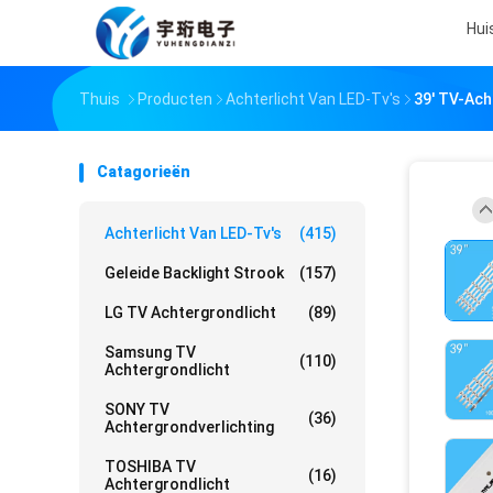
Hui
Thuis
Producten
Achterlicht Van LED-Tv's
39' TV-Ac
Catagorieën
Achterlicht Van LED-Tv's
(415)
Geleide Backlight Strook
(157)
LG TV Achtergrondlicht
(89)
Samsung TV
(110)
Achtergrondlicht
SONY TV
(36)
Achtergrondverlichting
TOSHIBA TV
(16)
Achtergrondlicht