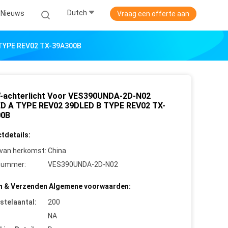
Dutch
Nieuws
Vraag een offerte aan
 TYPE REV02 TX-39A300B
V-achterlicht Voor VES390UNDA-2D-N02
D A TYPE REV02 39DLED B TYPE REV02 TX-
00B
tdetails:
 van herkomst:
China
nummer:
VES390UNDA-2D-N02
n & Verzenden Algemene voorwaarden:
stelaantal:
200
NA