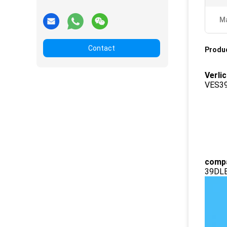
Ma
Contact
Produ
Verli
VES3
compa
39DLE