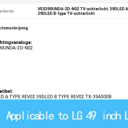
VES390UNDA-2D-N02 TV-achterlicht
,
39DLED A
rkeren:
39DLED B-type TV-achterlicht
ctomschrijving
chtingsanaloga:
90UNDA-2D-N02
tibel:
D A TYPE REV02 39DLED B TYPE REV02 TX-39A300B