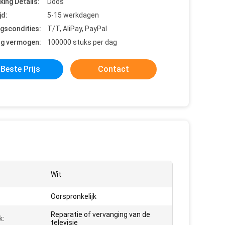
king Details:
Doos
jd:
5-15 werkdagen
ngscondities:
T/T, AliPay, PayPal
ng vermogen:
100000 stuks per dag
Beste Prijs
Contact
Wit
Oorspronkelijk
Reparatie of vervanging van de
k:
televisie