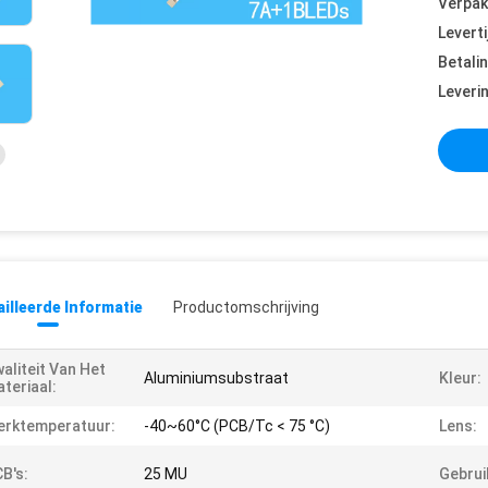
Verpak
Leverti
Betali
Leveri
illeerde Informatie
Productomschrijving
aliteit Van Het
Aluminiumsubstraat
Kleur:
teriaal:
erktemperatuur:
-40~60°C (PCB/Tc < 75 °C)
Lens:
B's:
25 MU
Gebrui