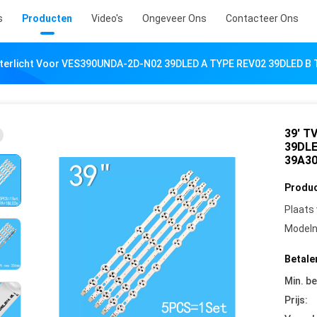
s
Producten
Video's
Ongeveer Ons
Contacteer Ons
hterlicht Voor VES390UNDA-2D-N02 39DLED A TYPE REV02 39DLED B
39' T
39DLE
39A3
Produc
Plaats
Model
Betale
Min. be
Prijs: