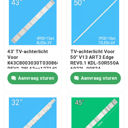
43' TV-achterlicht
TV-achterlicht Voor
Voor
50" V13 ART3 Edge
K43C8003030T03086C9-
REV0.1 KDL-50R550A
REV1.2W 43ce1271d1
6922L-0083A
6916L1291A
Aanvraag sturen
Aanvraag sturen
Huis
Producten
Video's