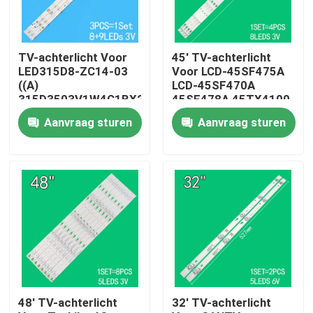
Ongeveer ons
TV-achterlicht Voor
45' TV-achterlicht
LED315D8-ZC14-03
Voor LCD-45SF475A
Fabrieksreis
((A)
LCD-45SF470A
315D3503V1W4C1BX2-
45SF478A 45TX4100
55917M
3P45UM003 A0
Aanvraag sturen
Aanvraag sturen
30331509207
3P45UM001 A9
Kwaliteitscontrole
ECHOM-0345UM002
3P45UM001
Contacteer ons
Nieuws
Verzoek om een Citaat
48' TV-achterlicht
32' TV-achterlicht
Achterlicht van LED-tv's