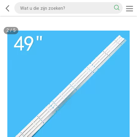
2
/
5