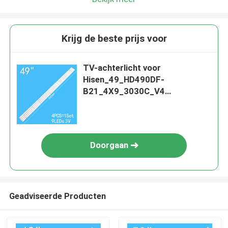
Krijg de beste prijs voor
TV-achterlicht voor
Hisen_49_HD490DF-
B21_4X9_3030C_V4
2015_08_14 LED49EC520UA
LED49EC270W LED49K300U
LED49K5100U
Doorgaan
Geadviseerde Producten