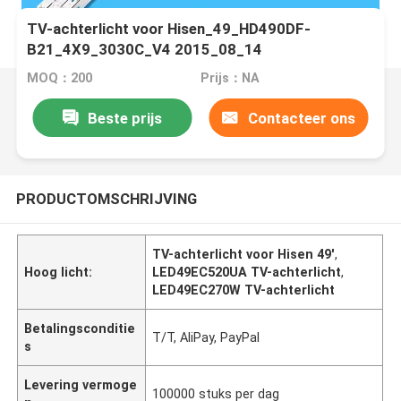
TV-achterlicht voor Hisen_49_HD490DF-
B21_4X9_3030C_V4 2015_08_14
LED49EC520UA LED49EC270W LED49K300U
MOQ：200
Prijs：NA
LED49K5100U
Beste prijs
Contacteer ons
PRODUCTOMSCHRIJVING
TV-achterlicht voor Hisen 49'
,
Hoog licht:
LED49EC520UA TV-achterlicht
,
LED49EC270W TV-achterlicht
Betalingsconditie
T/T, AliPay, PayPal
s
Levering vermoge
100000 stuks per dag