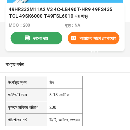
49HR332M11A2 V3 4C-LB490T-HR9 49FS435
TCL 49SK6000 T49FSL6010 এর জন্য
MOQ：200
মূল্য：NA
ভালো দাম
আমাদের সাথে যোগাযোগ
করুন
পণ্যের বর্ণনা
উৎপত্তি স্থল
চীন
ডেলিভারি সময়
5-15 কার্যদিবস
ন্যূনতম চাহিদার পরিমাণ
200
পরিশোধের শর্ত
টি/টি, আলিপে, পেপ্যাল