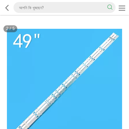
2
/
5