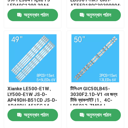
LED40G1200 39A6
AT55D180G303009046B
39C2 K390WD TCL
55HR332M04A1 V8
অনুসন্ধান পাঠান
অনুসন্ধান পাঠান
আমাদের সম্পর্কে
LE39D31 39A11Y
কারখানা ভ্রমণ
মান নিয়ন্ত্রণ
যোগাযোগ করুন
Xianke LE500-E1W、
টিসিএল GIC50LB45-
খবর
LY500-E1W JS-D-
3030F2.1D-V1 এর জন্য
AP49DH-B51CD JS-D-
টিভি ব্যাকলাইট।1、4C-
AP49DH-A51EC 14-
LB5013-ZM04J、
উদ্ধৃতির জন্য আবেদন
01490D1603B এর জন্য
50A464 50G61 TCL
অনুসন্ধান পাঠান
অনুসন্ধান পাঠান
টিভি ব্যাকলাইট
50L8 50F8
এলইডি টিভি ব্যাকলাইট