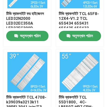
টিভি ব্যাকলাইট ফর হাইজেনস
টিভি ব্যাকলাইট TCL 65F8-
LED32N2000
12X4-V1.2 TCL
LED32EC350A
65S434 65S431
LED32EC300D
65S435 65S433
32D3700I CRH-
65P618
অনুসন্ধান পাঠান
অনুসন্ধান পাঠান
BK32H823030T02067B2-
65HR330M12A1
REV11
GIC65LB105 4C-
LB6512
বাড়ি
পণ্য
টিভি ব্যাকলাইট TCL 4708-
টিভি ব্যাকলাইট TCL
k39039a3213k11
55D1800、4C-
ভিডিও
39PFL3041 için/T3
LB550T-HR7 CRH-