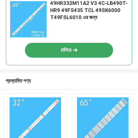
49HR332M11A2 V3 4C-LB490T-
HR9 49FS435 TCL 49SK6000
T49FSL6010 এর জন্য
চালিয়ে
প্রস্তাবিত পণ্য